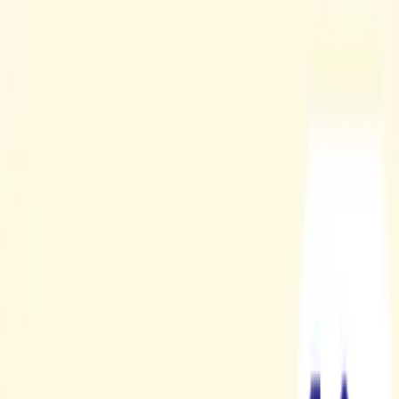
TOP
店舗一覧
イベント
景品
ギャラリー
会社情報
採用情報
お
問い合わせ
2026/7/16 入荷
2026/7/16 入荷
ディズニー スティッチ
Splash Color！ 大きなラ
ウンド収納バスケット
#
リロ・アンド・スティッチ