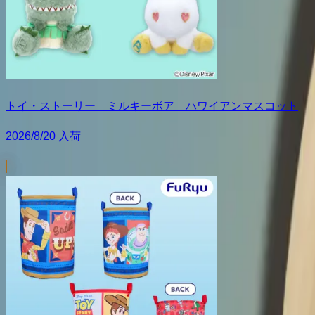
トイ・ストーリー ミルキーボア ハワイアンマスコット
2026/8/20 入荷