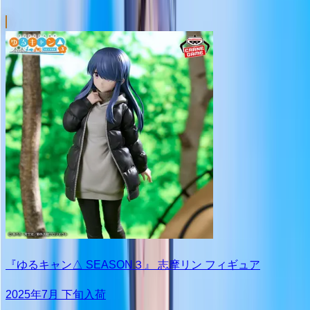
『ゆるキャン△ SEASON３』 志摩リン フィギュア
2025年7月 下旬入荷