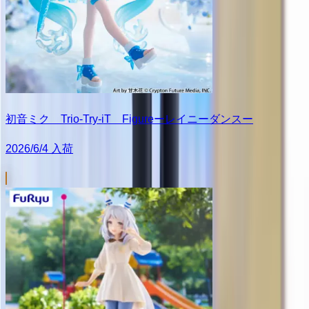
初音ミク Trio-Try-iT Figureーレイニーダンスー
2026/6/4 入荷