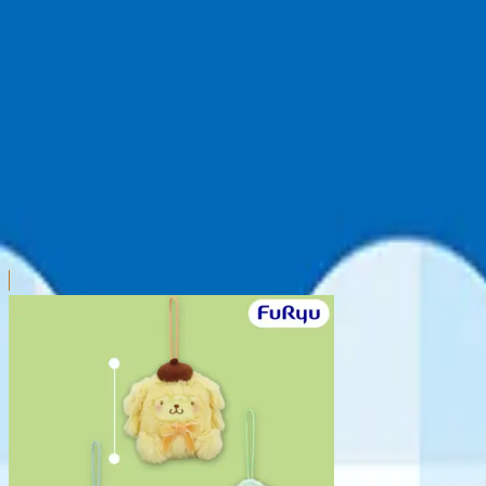
本リストは、入荷予定（実績）をお知らせするものであ
超人気景品は【入荷日〜翌日朝】に品切れとなる場合が
新入荷景品の投入時間も、当日の配送状況により変動い
|
サンリオキャラクターズ
の景品