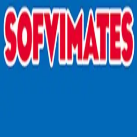
TOP
店舗一覧
イベント
景品
ギャラリー
会社情報
採用情報
お問
2026/7/23 入荷
2026/7/23 入荷
サンリオキャラクターズ SOF
#
サンリオキャラクターズ
#
SOFVIMATES
入荷予定店舗(全5店舗)
川越店
川崎店
浦和店
平塚店
大和店
ご利用上のお願い