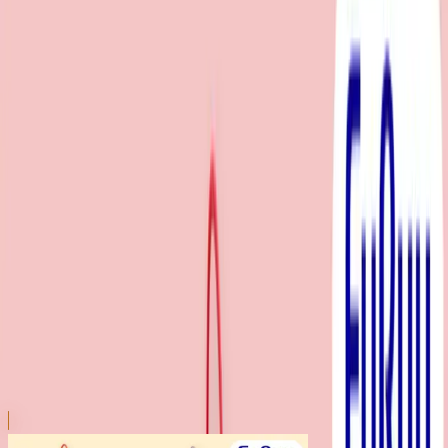
川越店
川崎店
浦和店
平塚店
大和店
ご利用上のお願い
本リストは、入荷予定（実績）をお知らせするもので
あり、現在の在庫状況を示すものではございません。
超人気景品は【入荷日〜翌日朝】に品切れとなる場合
がございます。
新入荷景品の投入時間も、当日の配送状況により変動
いたします。
|
モンチッチ
の景品