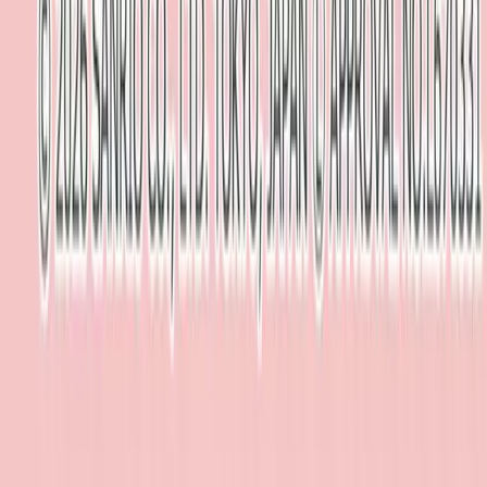
運営会社: 株式会社ティスコ
店舗を探す
Benex川越店
Benex浦和店
Benex平塚店
Benex川崎店
Benex大和店
サイト情報
会社情報
サイトマップ