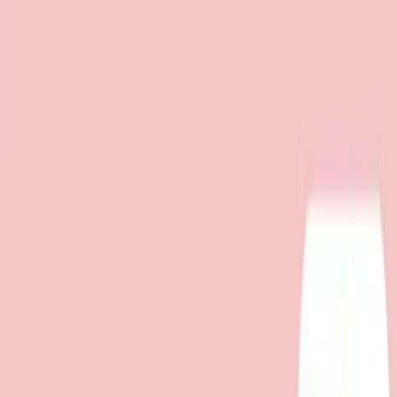
TOP
店舗一覧
イベント
景品
ギャラリー
会社情報
採用情報
お
問い合わせ
2026/7/10 入荷
2026/7/10 入荷
モンチッチ×ハローキティ
ひっかけマスコット
#
モンチッチ
入荷予定店舗(全5店舗)