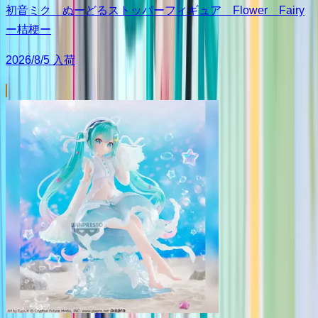
初音ミク ぬーどるストッパーフィギュア Flower Fairy
ー桔梗ー
2026/8/5 入荷