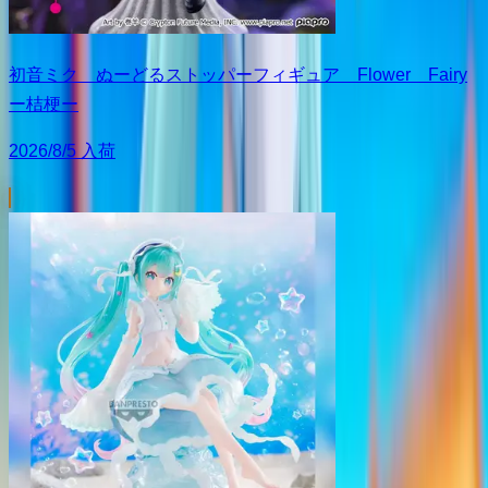
初音ミク ぬーどるストッパーフィギュア Flower Fairy
ー桔梗ー
2026/8/5 入荷