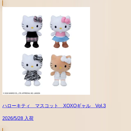
ハローキティ マスコット XOXOギャル Vol.3
2026/5/28 入荷