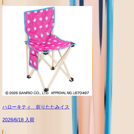
ハローキティ 折りたたみイス
2026/6/18 入荷