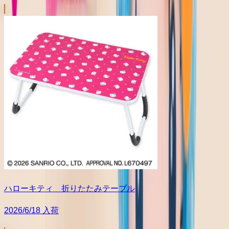
ハローキティ 折りたたみテーブル
2026/6/18 入荷