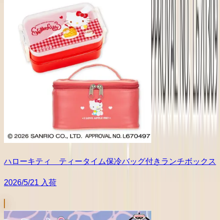
ハローキティ ティータイム保冷バッグ付きランチボックス
2026/5/21 入荷