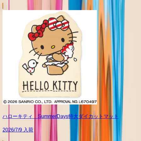
ハローキティ SummerDays特大ダイカットマット
2026/7/9 入荷