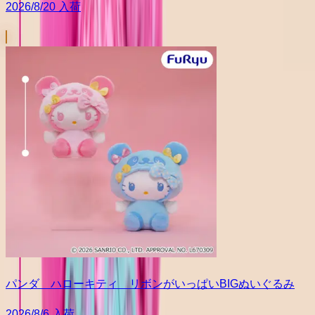
2026/8/20 入荷
パンダ ハローキティ リボンがいっぱいBIGぬいぐるみ
2026/8/6 入荷