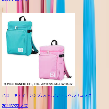
ハローキティ シンプルかわいいトラベルリュック
2026/7/23 入荷