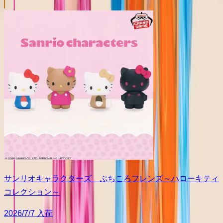
サンリオキャラクターズ ぷちころフレンズ～ハローキティ
コレクション～
2026/7/7 入荷