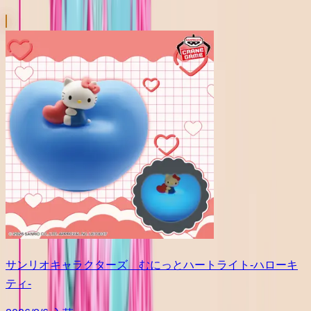
サンリオキャラクターズ むにっとハートライト-ハローキ
ティ-