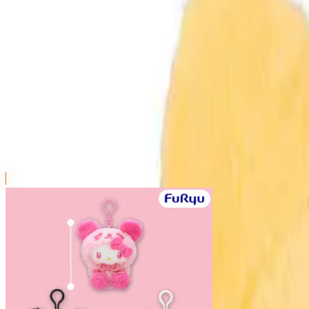
本リストは、入荷予定（実績）をお知らせするものであ
超人気景品は【入荷日〜翌日朝】に品切れとなる場合が
新入荷景品の投入時間も、当日の配送状況により変動い
|
ハローキティ
の景品