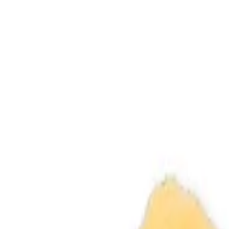
TOP
店舗一覧
イベント
景品
ギャラリー
会社情報
採用情報
お問
2026/7/16 入荷
2026/7/16 入荷
ハローキティ トコナツ日焼
#
ハローキティ
入荷予定店舗(全5店舗)
川越店
川崎店
浦和店
平塚店
大和店
ご利用上のお願い