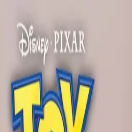
TOP
店舗一覧
イベント
景品
ギャラリー
会社情報
採用情報
お問
2026/7/16 入荷
2026/7/16 入荷
PIXAR Characters トイ
#
トイ・ストーリー
#
Break time collection
入荷予定店舗(全5店舗)
川越店
川崎店
浦和店
平塚店
大和店
ご利用上のお願い