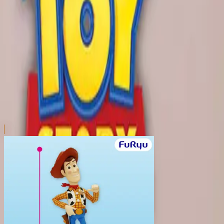
本リストは、入荷予定（実績）をお知らせするものであ
超人気景品は【入荷日〜翌日朝】に品切れとなる場合が
新入荷景品の投入時間も、当日の配送状況により変動い
|
トイ・ストーリー
の景品