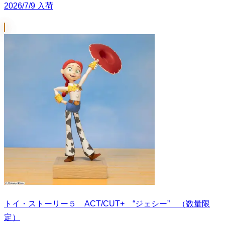
2026/7/9 入荷
トイ・ストーリー５ ACT/CUT+ “ジェシー” （数量限
定）